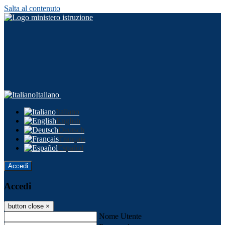
Salta al contenuto
Italiano
Italiano
English
Deutsch
Français
Español
Accedi
Accedi
button close
×
Nome Utente