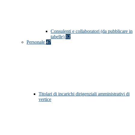
Consulenti e collaboratori (da pubblicare in
tabelle)
12
Personale
47
Titolari di incarichi dirigenziali amministrativi di
vertice