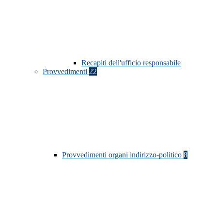
Recapiti dell'ufficio responsabile
Provvedimenti
22
Provvedimenti organi indirizzo-politico
8