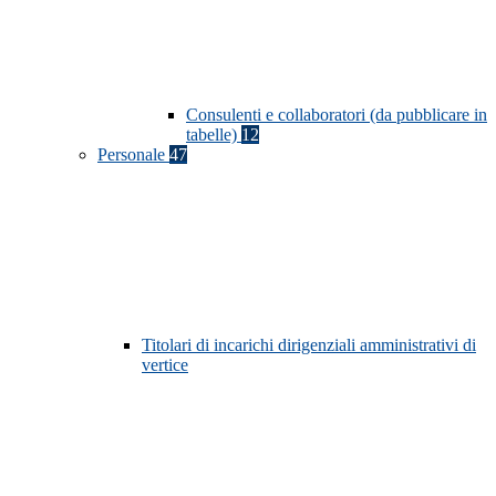
Consulenti e collaboratori (da pubblicare in
tabelle)
12
Personale
47
Titolari di incarichi dirigenziali amministrativi di
vertice