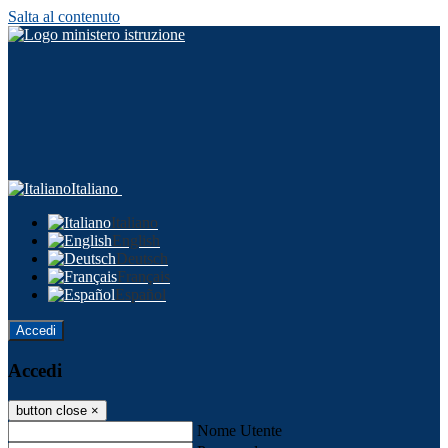
Salta al contenuto
Italiano
Italiano
English
Deutsch
Français
Español
Accedi
Accedi
button close
×
Nome Utente