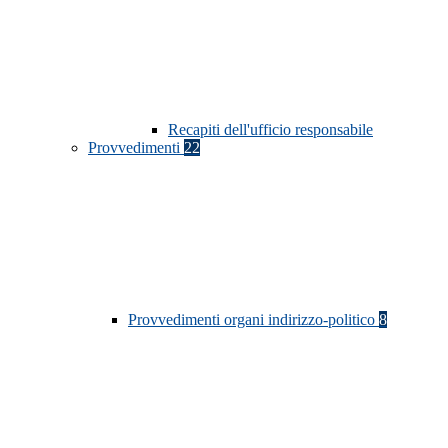
Recapiti dell'ufficio responsabile
Provvedimenti
22
Provvedimenti organi indirizzo-politico
8