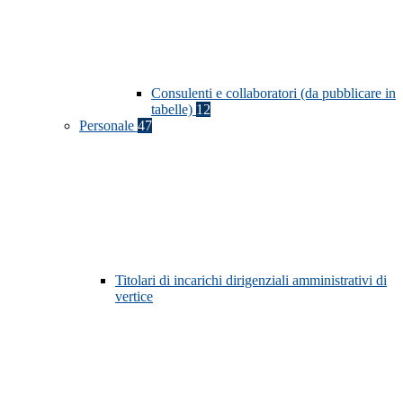
Consulenti e collaboratori (da pubblicare in
tabelle)
12
Personale
47
Titolari di incarichi dirigenziali amministrativi di
vertice