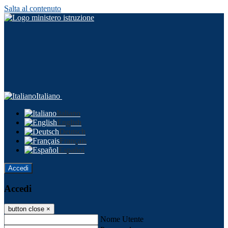
Salta al contenuto
Italiano
Italiano
English
Deutsch
Français
Español
Accedi
Accedi
button close
×
Nome Utente