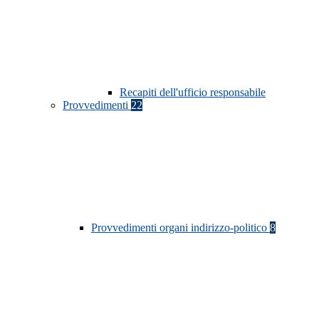
Recapiti dell'ufficio responsabile
Provvedimenti
22
Provvedimenti organi indirizzo-politico
8