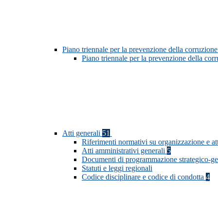
Piano triennale per la prevenzione della corruzione
Piano triennale per la prevenzione della co
Atti generali
51
Riferimenti normativi su organizzazione e at
Atti amministrativi generali
5
Documenti di programmazione strategico-ge
Statuti e leggi regionali
Codice disciplinare e codice di condotta
4