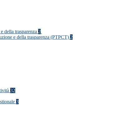
 e della trasparenza
2
rruzione e della trasparenza (PTPCT)
2
tività
32
stionale
3