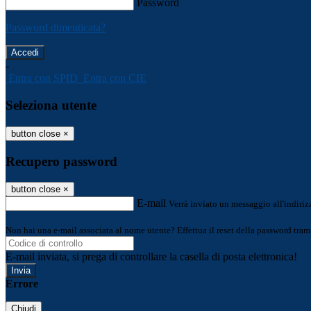
Password
Password dimenticata?
-
Entra con SPID
Entra con CIE
Seleziona utente
button close
×
Recupero password
button close
×
E-mail
Verrà inviato un messaggio all'indirizz
Non hai una e-mail associata al nome utente? Effettua il reset della password tram
E-mail inviata, si prega di controllare la casella di posta elettronica!
Errore
Chiudi