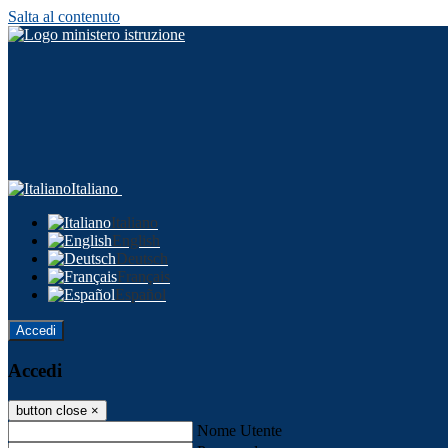
Salta al contenuto
Italiano
Italiano
English
Deutsch
Français
Español
Accedi
Accedi
button close
×
Nome Utente