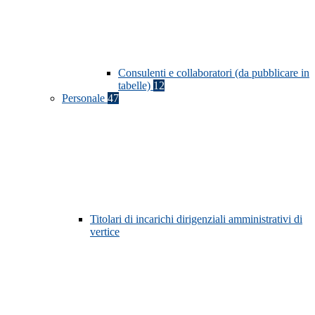
Consulenti e collaboratori (da pubblicare in
tabelle)
12
Personale
47
Titolari di incarichi dirigenziali amministrativi di
vertice