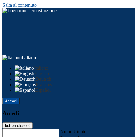
Salta al contenuto
Italiano
Italiano
English
Deutsch
Français
Español
Accedi
Accedi
button close
×
Nome Utente