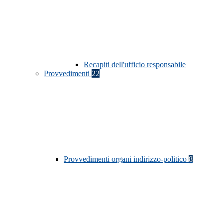
Recapiti dell'ufficio responsabile
Provvedimenti
22
Provvedimenti organi indirizzo-politico
8