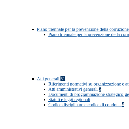
Piano triennale per la prevenzione della corruzione
Piano triennale per la prevenzione della co
Atti generali
51
Riferimenti normativi su organizzazione e at
Atti amministrativi generali
5
Documenti di programmazione strategico-ge
Statuti e leggi regionali
Codice disciplinare e codice di condotta
4