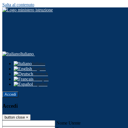
Salta al contenuto
Italiano
Italiano
English
Deutsch
Français
Español
Accedi
Accedi
button close
×
Nome Utente