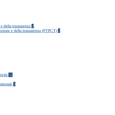
 e della trasparenza
2
rruzione e della trasparenza (PTPCT)
2
tività
32
stionale
3