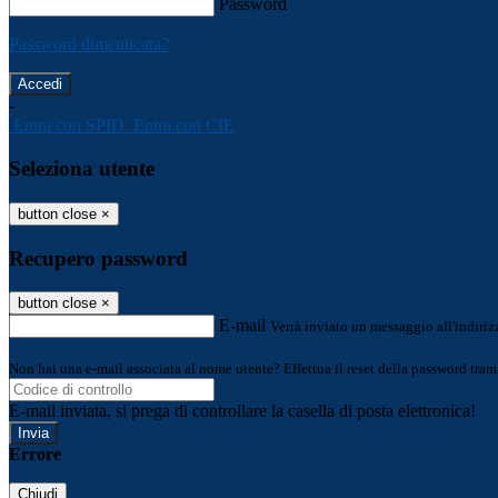
Password
Password dimenticata?
-
Entra con SPID
Entra con CIE
Seleziona utente
button close
×
Recupero password
button close
×
E-mail
Verrà inviato un messaggio all'indirizz
Non hai una e-mail associata al nome utente? Effettua il reset della password tram
E-mail inviata, si prega di controllare la casella di posta elettronica!
Errore
Chiudi