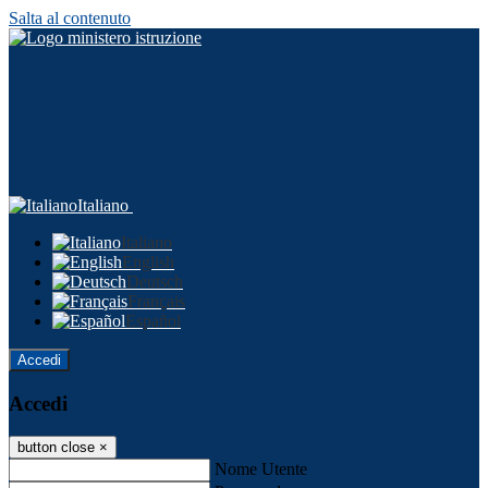
Salta al contenuto
Italiano
Italiano
English
Deutsch
Français
Español
Accedi
Accedi
button close
×
Nome Utente