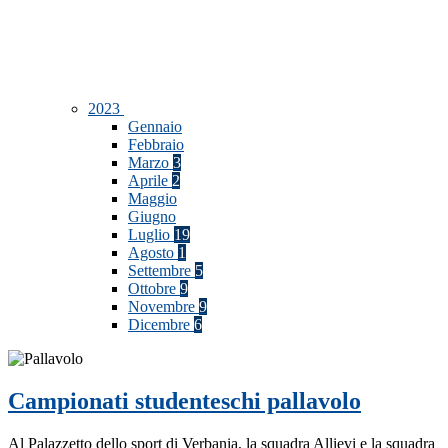
2023
Gennaio
Febbraio
Marzo
3
Aprile
2
Maggio
Giugno
Luglio
19
Agosto
1
Settembre
5
Ottobre
9
Novembre
9
Dicembre
6
Campionati studenteschi pallavolo
Al Palazzetto dello sport di Verbania, la squadra Allievi e la squadra