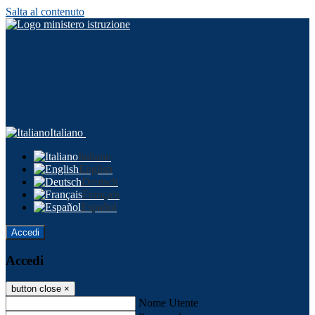
Salta al contenuto
Italiano
Italiano
English
Deutsch
Français
Español
Accedi
Accedi
button close
×
Nome Utente