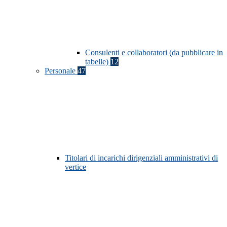
Consulenti e collaboratori (da pubblicare in
tabelle)
12
Personale
47
Titolari di incarichi dirigenziali amministrativi di
vertice