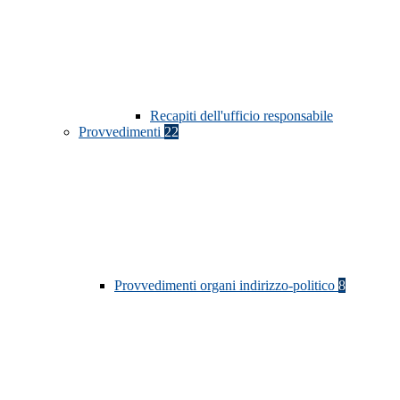
Recapiti dell'ufficio responsabile
Provvedimenti
22
Provvedimenti organi indirizzo-politico
8