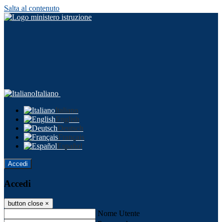
Salta al contenuto
Italiano
Italiano
English
Deutsch
Français
Español
Accedi
Accedi
button close
×
Nome Utente