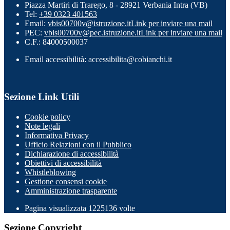
Piazza Martiri di Trarego, 8 - 28921 Verbania Intra (VB)
Tel:
+39 0323 401563
Email:
vbis00700v@istruzione.it
Link per inviare una mail
PEC:
vbis00700v@pec.istruzione.it
Link per inviare una mail
C.F.: 84000500037
Email accessibilità: accessibilita@cobianchi.it
Sezione Link Utili
Cookie policy
Note legali
Informativa Privacy
Ufficio Relazioni con il Pubblico
Dichiarazione di accessibilità
Obiettivi di accessibilità
Whistleblowing
Gestione consensi cookie
Amministrazione trasparente
Pagina visualizzata
1225136
volte
Sezione Copyright