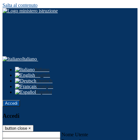
Salta al contenuto
Italiano
Italiano
English
Deutsch
Français
Español
Accedi
Accedi
button close
×
Nome Utente