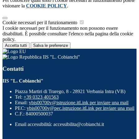
Per conoscere quali sono i cookie necessari al funzionamento potete
visionare la
COOKIE POLICY
.
Cookie necessari per il funzionamento
I cookie necessari per il funzionamento non possono essere
disabilitati. È possibile consultare l'elenco nella pagina della cookie
policy.
Accetta tutti
Salva le preferenze
IIS "L. Cobianchi"
Contatti
IIS "L. Cobianchi"
Piazza Martiri di Trarego, 8 - 28921 Verbania Intra (VB)
Tel:
+39 0323 401563
Email:
vbis00700v@istruzione.it
Link per inviare una mail
PEC:
vbis00700v@pec.istruzione.it
Link per inviare una mail
C.F.: 84000500037
Email accessibilità: accessibilita@cobianchi.it