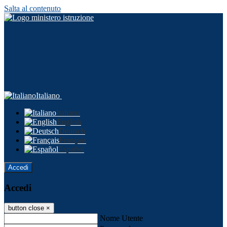
Salta al contenuto
Italiano
Italiano
English
Deutsch
Français
Español
Accedi
Accedi
button close
×
Nome Utente