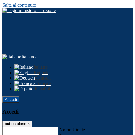
Salta al contenuto
Italiano
Italiano
English
Deutsch
Français
Español
Accedi
Accedi
button close
×
Nome Utente