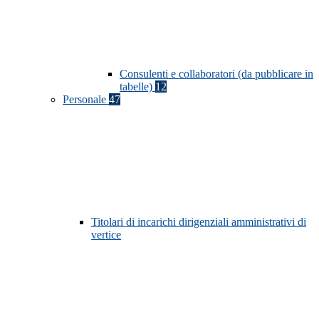
Consulenti e collaboratori (da pubblicare in
tabelle)
12
Personale
47
Titolari di incarichi dirigenziali amministrativi di
vertice