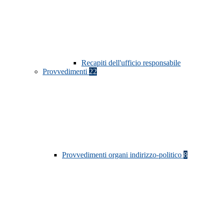
Recapiti dell'ufficio responsabile
Provvedimenti
22
Provvedimenti organi indirizzo-politico
8