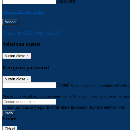
Password
Password dimenticata?
-
Entra con SPID
Entra con CIE
Seleziona utente
button close
×
Recupero password
button close
×
E-mail
Verrà inviato un messaggio all'indirizz
Non hai una e-mail associata al nome utente? Effettua il reset della password tram
E-mail inviata, si prega di controllare la casella di posta elettronica!
Errore
Chiudi