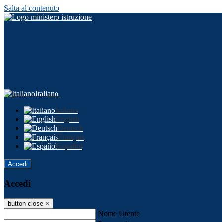
Salta al contenuto
Italiano
Italiano
English
Deutsch
Français
Español
Accedi
Accedi
button close
×
Nome Utente