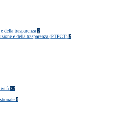
 e della trasparenza
2
rruzione e della trasparenza (PTPCT)
2
tività
32
stionale
3