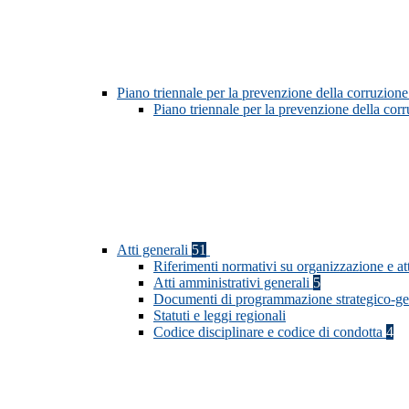
Piano triennale per la prevenzione della corruzione
Piano triennale per la prevenzione della co
Atti generali
51
Riferimenti normativi su organizzazione e at
Atti amministrativi generali
5
Documenti di programmazione strategico-ge
Statuti e leggi regionali
Codice disciplinare e codice di condotta
4