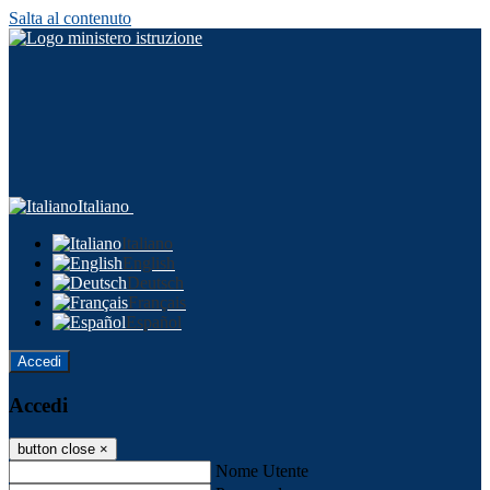
Salta al contenuto
Italiano
Italiano
English
Deutsch
Français
Español
Accedi
Accedi
button close
×
Nome Utente