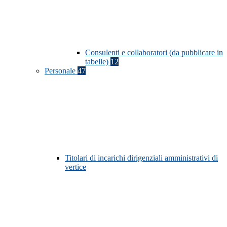
Consulenti e collaboratori (da pubblicare in
tabelle)
12
Personale
47
Titolari di incarichi dirigenziali amministrativi di
vertice