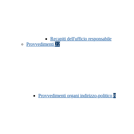
Recapiti dell'ufficio responsabile
Provvedimenti
22
Provvedimenti organi indirizzo-politico
8