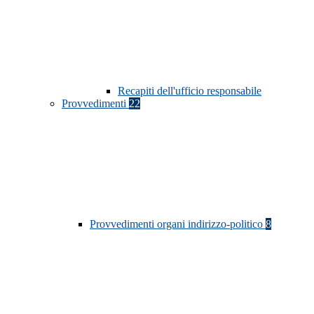
Recapiti dell'ufficio responsabile
Provvedimenti
22
Provvedimenti organi indirizzo-politico
8