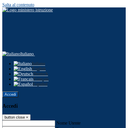
Salta al contenuto
Italiano
Italiano
English
Deutsch
Français
Español
Accedi
Accedi
button close
×
Nome Utente