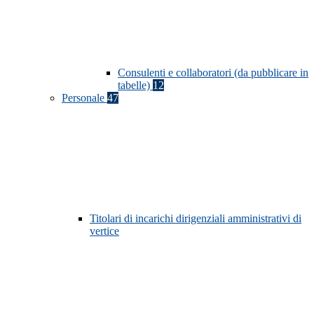
Consulenti e collaboratori (da pubblicare in
tabelle)
12
Personale
47
Titolari di incarichi dirigenziali amministrativi di
vertice