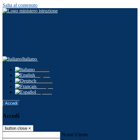
Salta al contenuto
Italiano
Italiano
English
Deutsch
Français
Español
Accedi
Accedi
button close
×
Nome Utente