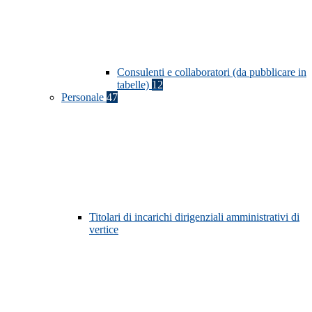
Consulenti e collaboratori (da pubblicare in
tabelle)
12
Personale
47
Titolari di incarichi dirigenziali amministrativi di
vertice