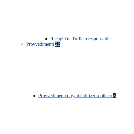
Recapiti dell'ufficio responsabile
Provvedimenti
22
Provvedimenti organi indirizzo-politico
8