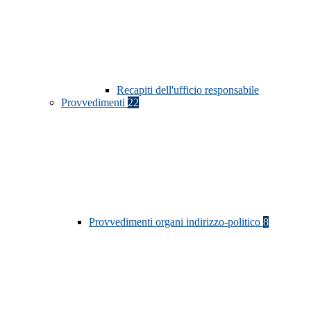
Recapiti dell'ufficio responsabile
Provvedimenti
22
Provvedimenti organi indirizzo-politico
8