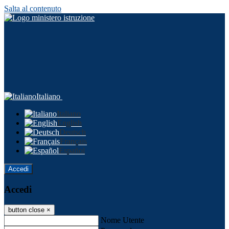
Salta al contenuto
Italiano
Italiano
English
Deutsch
Français
Español
Accedi
Accedi
button close
×
Nome Utente