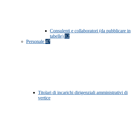
Consulenti e collaboratori (da pubblicare in
tabelle)
12
Personale
47
Titolari di incarichi dirigenziali amministrativi di
vertice