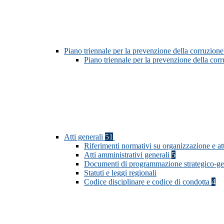
Piano triennale per la prevenzione della corruzione
Piano triennale per la prevenzione della co
Atti generali
51
Riferimenti normativi su organizzazione e at
Atti amministrativi generali
5
Documenti di programmazione strategico-ge
Statuti e leggi regionali
Codice disciplinare e codice di condotta
4