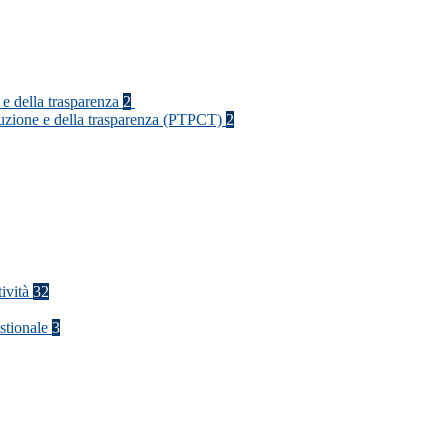
 e della trasparenza
2
rruzione e della trasparenza (PTPCT)
2
tività
32
stionale
3