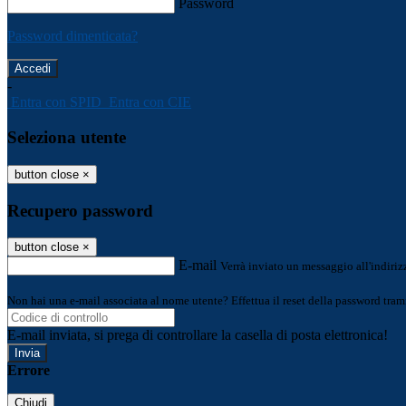
Password
Password dimenticata?
-
Entra con SPID
Entra con CIE
Seleziona utente
button close
×
Recupero password
button close
×
E-mail
Verrà inviato un messaggio all'indirizz
Non hai una e-mail associata al nome utente? Effettua il reset della password tram
E-mail inviata, si prega di controllare la casella di posta elettronica!
Errore
Chiudi