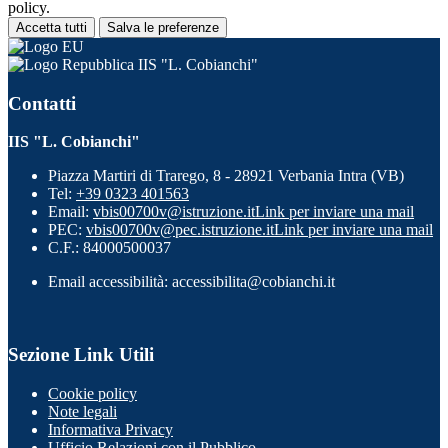
policy.
Accetta tutti
Salva le preferenze
IIS "L. Cobianchi"
Contatti
IIS "L. Cobianchi"
Piazza Martiri di Trarego, 8 - 28921 Verbania Intra (VB)
Tel:
+39 0323 401563
Email:
vbis00700v@istruzione.it
Link per inviare una mail
PEC:
vbis00700v@pec.istruzione.it
Link per inviare una mail
C.F.: 84000500037
Email accessibilità: accessibilita@cobianchi.it
Sezione Link Utili
Cookie policy
Note legali
Informativa Privacy
Ufficio Relazioni con il Pubblico