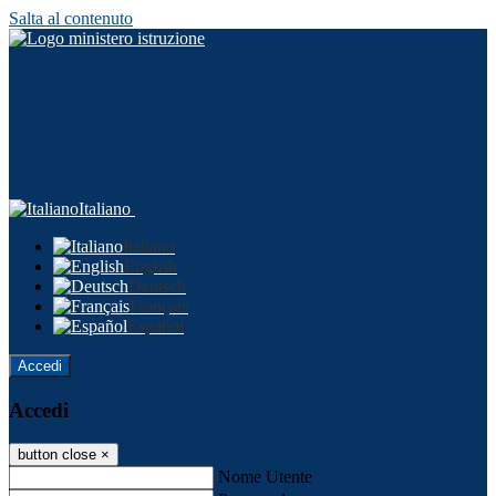
Salta al contenuto
Italiano
Italiano
English
Deutsch
Français
Español
Accedi
Accedi
button close
×
Nome Utente