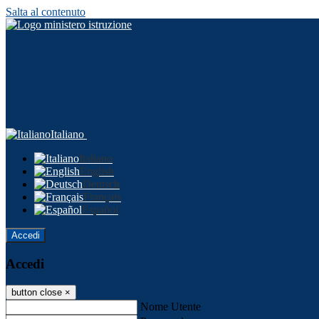
Salta al contenuto
Italiano
Italiano
English
Deutsch
Français
Español
Accedi
Accedi
button close
×
Nome Utente