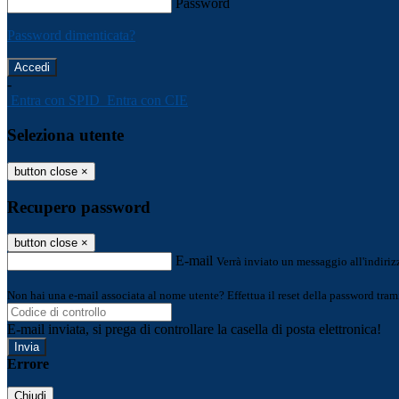
Password
Password dimenticata?
-
Entra con SPID
Entra con CIE
Seleziona utente
button close
×
Recupero password
button close
×
E-mail
Verrà inviato un messaggio all'indirizz
Non hai una e-mail associata al nome utente? Effettua il reset della password tram
E-mail inviata, si prega di controllare la casella di posta elettronica!
Errore
Chiudi