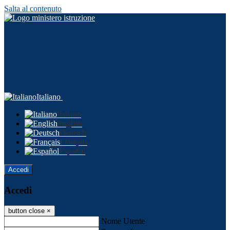
Salta al contenuto
Italiano
Italiano
English
Deutsch
Français
Español
Accedi
Accedi
button close
×
Nome Utente