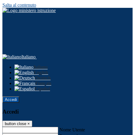
Salta al contenuto
Italiano
Italiano
English
Deutsch
Français
Español
Accedi
Accedi
button close
×
Nome Utente