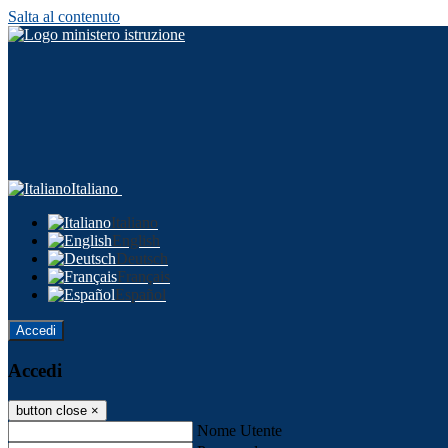
Salta al contenuto
Italiano
Italiano
English
Deutsch
Français
Español
Accedi
Accedi
button close
×
Nome Utente