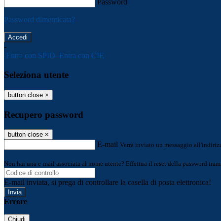
Password
Password dimenticata?
-
Entra con SPID
Entra con CIE
Seleziona utente
button close
×
Recupero password
button close
×
E-mail
Verrà inviato un messaggio all'indirizz
Non hai una e-mail associata al nome utente? Effettua il reset della password tram
E-mail inviata, si prega di controllare la casella di posta elettronica!
Errore
Chiudi