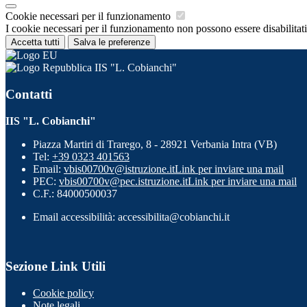
Cookie necessari per il funzionamento
I cookie necessari per il funzionamento non possono essere disabilitati.
Accetta tutti
Salva le preferenze
IIS "L. Cobianchi"
Contatti
IIS "L. Cobianchi"
Piazza Martiri di Trarego, 8 - 28921 Verbania Intra (VB)
Tel:
+39 0323 401563
Email:
vbis00700v@istruzione.it
Link per inviare una mail
PEC:
vbis00700v@pec.istruzione.it
Link per inviare una mail
C.F.: 84000500037
Email accessibilità: accessibilita@cobianchi.it
Sezione Link Utili
Cookie policy
Note legali