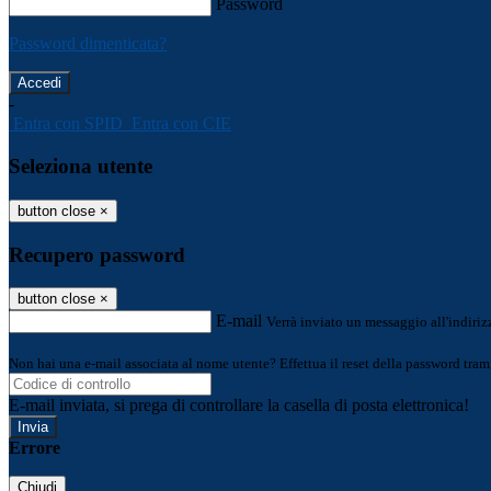
Password
Password dimenticata?
-
Entra con SPID
Entra con CIE
Seleziona utente
button close
×
Recupero password
button close
×
E-mail
Verrà inviato un messaggio all'indirizz
Non hai una e-mail associata al nome utente? Effettua il reset della password tram
E-mail inviata, si prega di controllare la casella di posta elettronica!
Errore
Chiudi