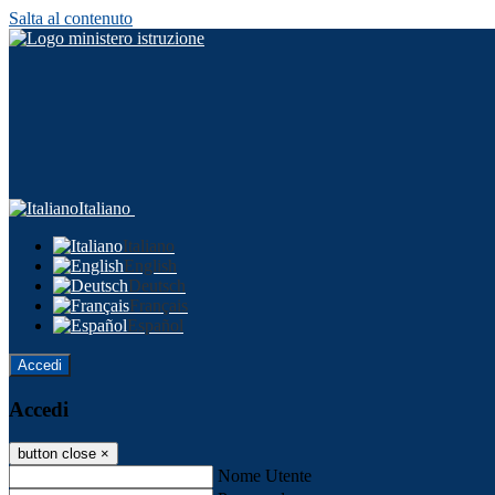
Salta al contenuto
Italiano
Italiano
English
Deutsch
Français
Español
Accedi
Accedi
button close
×
Nome Utente