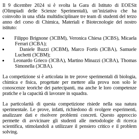
Il 9 dicembre 2024 si è svolta la Gara di Istituto di
EOESit
(Olimpiadi delle Scienze Sperimentali)
, un’iniziativa che ha
coinvolto in una sfida multidisciplinare tre team di studenti del terzo
anno del corso di Chimica, Materiali e Biotecnologie del nostro
istituto:
Filippo Brignone (3CBM), Veronica Chiesa (3CBS), Micaela
Ferrari (3CBA);
Daniele Buzzi (3CBM), Marco Fortis (3CBA), Samuele
Luchetti (3CBM);
Leonardo Grieco (3CBA), Martino Minazzi (3CBA), Thomas
Simonella (3CBA).
La competizione si è articolata in tre prove sperimentali di biologia,
chimica e fisica, progettate per mettere alla prova non solo le
conoscenze teoriche dei partecipanti, ma anche le loro competenze
pratiche e la capacità di lavorare in squadra.
La particolarità di questa competizione risiede nella sua natura
sperimentale. Le prove, infatti, richiedono di svolgere esperimenti,
analizzare dati e risolvere problemi concreti. Questo approccio
permette di avvicinare gli studenti alle metodologie di ricerca
scientifica, stimolandoli a utilizzare il pensiero critico e il problem
solving.