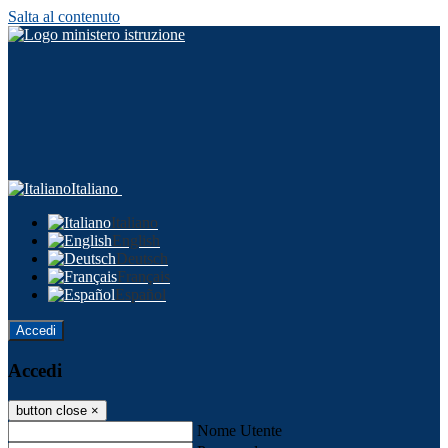
Salta al contenuto
Italiano
Italiano
English
Deutsch
Français
Español
Accedi
Accedi
button close
×
Nome Utente