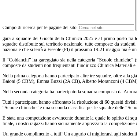
Campo di ricerca per le pagine del sito
gara a squadre dei Giochi della Chimica 2025 e al primo posto tra l
squadre distribuite sul territorio nazionale, tutte composte da student
nazionale che si terrà a Fiesole (FI) il prossimo 19-21 maggio ma è un bu
Il “Cobianchi” ha gareggiato sia nella categoria “Scuole chimiche” (
composte da studenti non frequentanti l’indirizzo Chimica Materiali e
Nella prima categoria hanno partecipato altre tre squadre, oltre al
Baioni (5 CBM), Emma Buzzi (2A CB), Alberto Moranzoni (4 CBM),
Nella seconda categoria ha partecipato la squadra composta da Aur
Tutti i partecipanti hanno affrontato la risoluzione di 60 quesiti divis
“Scuole chimiche” e una seconda classifica per le squadre delle “Scu
È stata una competizione avvincente durante la quale lo spirito di sq
finale, i nostri ragazzi hanno sicuramente apprezzato la competizione 
Un grande complimento a tutti! Un augurio di migliorarsi agli studenti