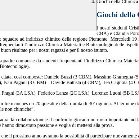
Giochi della Chimica
Giochi della
I nostri studenti Cr
CBA) e Claudia Poroli
e squadre ad indirizzo chimico della regione Piemonte. Mercoledì 19 ma
i frequentanti l’indirizzo Chimica Materiali e Biotecnologie delle rispett
on risultato per i nostri ragazzi e per il nostro istituto.
squadre composte da studenti frequentanti l’indirizzo Chimica Materia
 Biotecnologie).
la già citata, cosi composte: Daniele Buzzi (3 CBM), Massimo Gramegna 
 Ivan Pagani (3 CBM) – Davide Battista (4 CBM), Tea Cagnola (4 C
ora Fragni (3A LSA), Federico Lanza (2C LSA), Lorenzo Luoni (5B LSA
i in tre manches da 20 quesiti e della durata di 30’ ognuna. Al termine de
ole non chimiche”.
uadra, la collaborazione e il confronto giocano un ruolo importante nell
e hanno dimostrato passione e voglia di mettersi alla prova.
 che il prossimo anno avranno la possibilità di partecipare nuovamente 