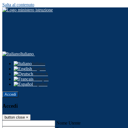
Salta al contenuto
Italiano
Italiano
English
Deutsch
Français
Español
Accedi
Accedi
button close
×
Nome Utente