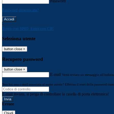
Password
Password dimenticata?
-
Entra con SPID
Entra con CIE
Seleziona utente
button close
×
Recupero password
button close
×
E-mail
Verrà inviato un messaggio all'indirizz
Non hai una e-mail associata al nome utente? Effettua il reset della password tram
E-mail inviata, si prega di controllare la casella di posta elettronica!
Errore
Chiudi