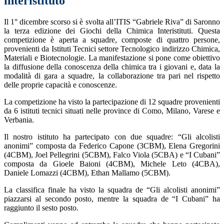
interistituto
Il 1° dicembre scorso si è svolta all’ITIS “Gabriele Riva” di Saronno
la terza edizione dei Giochi della Chimica Interistituti. Questa
competizione è aperta a squadre, composte di quattro persone,
provenienti da Istituti Tecnici settore Tecnologico indirizzo Chimica,
Materiali e Biotecnologie. La manifestazione si pone come obiettivo
la diffusione della conoscenza della chimica tra i giovani e, data la
modalità di gara a squadre, la collaborazione tra pari nel rispetto
delle proprie capacità e conoscenze.
La competizione ha visto la partecipazione di 12 squadre provenienti
da 6 istituti tecnici situati nelle province di Como, Milano, Varese e
Verbania.
Il nostro istituto ha partecipato con due squadre: “Gli alcolisti
anonimi” composta da Federico Capone (3CBM), Elena Gregorini
(4CBM), Joel Pellegrini (5CBM), Falco Viola (5CBA) e “I Cubani”
composta da Gioele Baioni (4CBM), Michele Leto (4CBA),
Daniele Lomazzi (4CBM), Ethan Mallamo (5CBM).
La classifica finale ha visto la squadra de “Gli alcolisti anonimi”
piazzarsi al secondo posto, mentre la squadra de “I Cubani” ha
raggiunto il sesto posto.