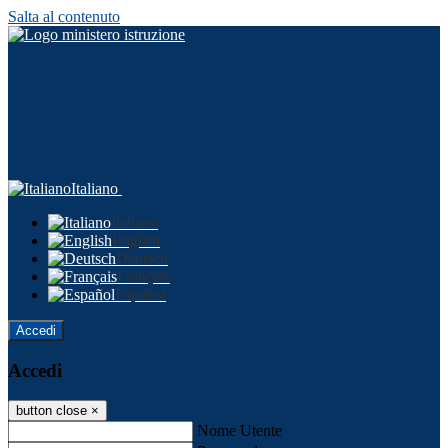
Salta al contenuto
Italiano
Italiano
English
Deutsch
Français
Español
Accedi
Accedi
button close
×
Nome Utente