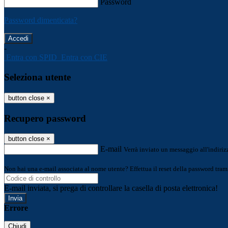
Password
Password dimenticata?
-
Entra con SPID
Entra con CIE
Seleziona utente
button close
×
Recupero password
button close
×
E-mail
Verrà inviato un messaggio all'indirizz
Non hai una e-mail associata al nome utente? Effettua il reset della password tram
E-mail inviata, si prega di controllare la casella di posta elettronica!
Errore
Chiudi