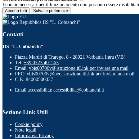
I cookie necessari per il funzionamento non possono essere disabilitati.
Accetta tutti
Salva le preferenze
IIS "L. Cobianchi"
Contatti
IIS "L. Cobianchi"
Piazza Martiri di Trarego, 8 - 28921 Verbania Intra (VB)
Tel:
+39 0323 401563
Email:
vbis00700v@istruzione.it
Link per inviare una mail
PEC:
vbis00700v@pec.istruzione.it
Link per inviare una mail
C.F.: 84000500037
Email accessibilità: accessibilita@cobianchi.it
Sezione Link Utili
Cookie policy
Note legali
Informativa Privacy