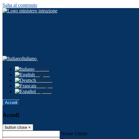
Salta al contenuto
Italiano
Italiano
English
Deutsch
Français
Español
Accedi
Accedi
button close
×
Nome Utente