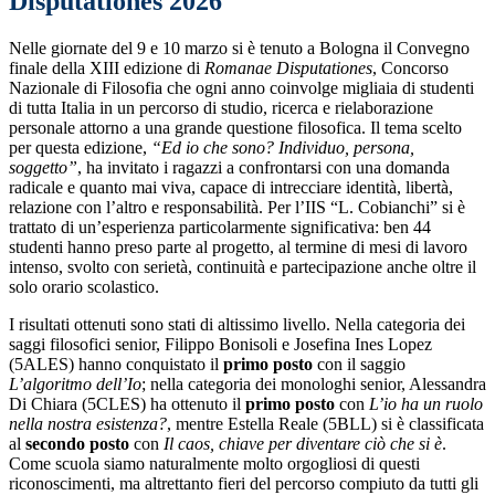
Disputationes 2026
Nelle giornate del 9 e 10 marzo si è tenuto a Bologna il Convegno
finale della XIII edizione di
Romanae Disputationes
, Concorso
Nazionale di Filosofia che ogni anno coinvolge migliaia di studenti
di tutta Italia in un percorso di studio, ricerca e rielaborazione
personale attorno a una grande questione filosofica. Il tema scelto
per questa edizione,
“Ed io che sono? Individuo, persona,
soggetto”
, ha invitato i ragazzi a confrontarsi con una domanda
radicale e quanto mai viva, capace di intrecciare identità, libertà,
relazione con l’altro e responsabilità. Per l’IIS “L. Cobianchi” si è
trattato di un’esperienza particolarmente significativa: ben 44
studenti hanno preso parte al progetto, al termine di mesi di lavoro
intenso, svolto con serietà, continuità e partecipazione anche oltre il
solo orario scolastico.
I risultati ottenuti sono stati di altissimo livello. Nella categoria dei
saggi filosofici senior, Filippo Bonisoli e Josefina Ines Lopez
(5ALES) hanno conquistato il
primo posto
con il saggio
L’algoritmo dell’Io
; nella categoria dei monologhi senior, Alessandra
Di Chiara (5CLES) ha ottenuto il
primo posto
con
L’io ha un ruolo
nella nostra esistenza?
, mentre Estella Reale (5BLL) si è classificata
al
secondo posto
con
Il caos, chiave per diventare ciò che si è
.
Come scuola siamo naturalmente molto orgogliosi di questi
riconoscimenti, ma altrettanto fieri del percorso compiuto da tutti gli