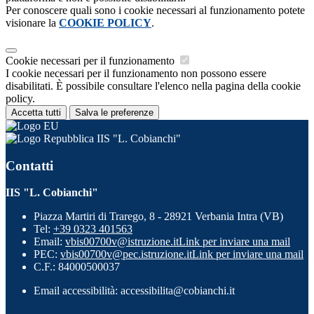
Per conoscere quali sono i cookie necessari al funzionamento potete
visionare la
COOKIE POLICY
.
Cookie necessari per il funzionamento
I cookie necessari per il funzionamento non possono essere
disabilitati. È possibile consultare l'elenco nella pagina della cookie
policy.
Accetta tutti
Salva le preferenze
IIS "L. Cobianchi"
Contatti
IIS "L. Cobianchi"
Piazza Martiri di Trarego, 8 - 28921 Verbania Intra (VB)
Tel:
+39 0323 401563
Email:
vbis00700v@istruzione.it
Link per inviare una mail
PEC:
vbis00700v@pec.istruzione.it
Link per inviare una mail
C.F.: 84000500037
Email accessibilità: accessibilita@cobianchi.it