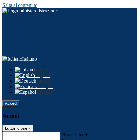
Salta al contenuto
Italiano
Italiano
English
Deutsch
Français
Español
Accedi
Accedi
button close
×
Nome Utente