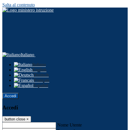
Salta al contenuto
Italiano
Italiano
English
Deutsch
Français
Español
Accedi
Accedi
button close
×
Nome Utente