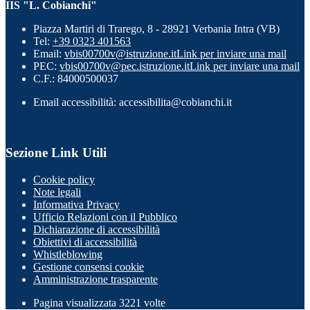
IIS "L. Cobianchi"
Piazza Martiri di Trarego, 8 - 28921 Verbania Intra (VB)
Tel:
+39 0323 401563
Email:
vbis00700v@istruzione.it
Link per inviare una mail
PEC:
vbis00700v@pec.istruzione.it
Link per inviare una mail
C.F.: 84000500037
Email accessibilità: accessibilita@cobianchi.it
Sezione Link Utili
Cookie policy
Note legali
Informativa Privacy
Ufficio Relazioni con il Pubblico
Dichiarazione di accessibilità
Obiettivi di accessibilità
Whistleblowing
Gestione consensi cookie
Amministrazione trasparente
Pagina visualizzata
3221
volte