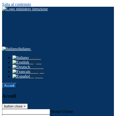
Salta al contenuto
Italiano
Italiano
English
Deutsch
Français
Español
Accedi
Accedi
button close
×
Nome Utente