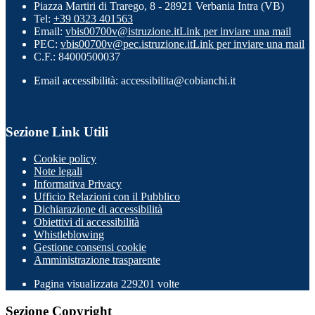
Piazza Martiri di Trarego, 8 - 28921 Verbania Intra (VB)
Tel:
+39 0323 401563
Email:
vbis00700v@istruzione.it
Link per inviare una mail
PEC:
vbis00700v@pec.istruzione.it
Link per inviare una mail
C.F.: 84000500037
Email accessibilità: accessibilita@cobianchi.it
Sezione Link Utili
Cookie policy
Note legali
Informativa Privacy
Ufficio Relazioni con il Pubblico
Dichiarazione di accessibilità
Obiettivi di accessibilità
Whistleblowing
Gestione consensi cookie
Amministrazione trasparente
Pagina visualizzata
229201
volte
Sezione Copyright