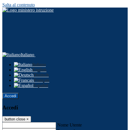
Salta al contenuto
Italiano
Italiano
English
Deutsch
Français
Español
Accedi
Accedi
button close
×
Nome Utente