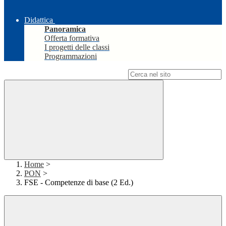
Didattica
Panoramica
Offerta formativa
I progetti delle classi
Programmazioni
Campo di ricerca per le pagine del sito
Home
>
PON
>
FSE - Competenze di base (2 Ed.)