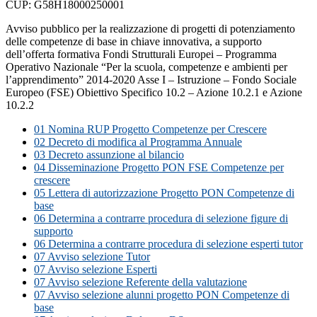
CUP: G58H18000250001
Avviso pubblico per la realizzazione di progetti di potenziamento
delle competenze di base in chiave innovativa, a supporto
dell’offerta formativa Fondi Strutturali Europei – Programma
Operativo Nazionale “Per la scuola, competenze e ambienti per
l’apprendimento” 2014-2020 Asse I – Istruzione – Fondo Sociale
Europeo (FSE) Obiettivo Specifico 10.2 – Azione 10.2.1 e Azione
10.2.2
01 Nomina RUP Progetto Competenze per Crescere
02 Decreto di modifica al Programma Annuale
03 Decreto assunzione al bilancio
04 Disseminazione Progetto PON FSE Competenze per
crescere
05 Lettera di autorizzazione Progetto PON Competenze di
base
06 Determina a contrarre procedura di selezione figure di
supporto
06 Determina a contrarre procedura di selezione esperti tutor
07 Avviso selezione Tutor
07 Avviso selezione Esperti
07 Avviso selezione Referente della valutazione
07 Avviso selezione alunni progetto PON Competenze di
base