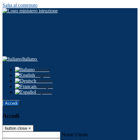
Salta al contenuto
Italiano
Italiano
English
Deutsch
Français
Español
Accedi
Accedi
button close
×
Nome Utente