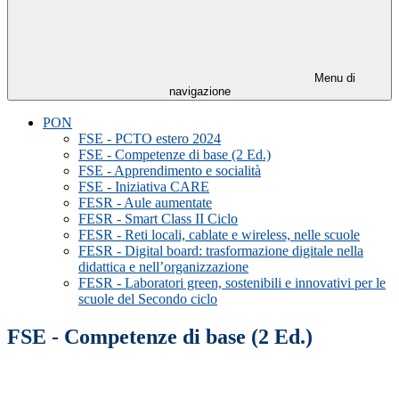
Menu di
navigazione
PON
FSE - PCTO estero 2024
FSE - Competenze di base (2 Ed.)
FSE - Apprendimento e socialità
FSE - Iniziativa CARE
FESR - Aule aumentate
FESR - Smart Class II Ciclo
FESR - Reti locali, cablate e wireless, nelle scuole
FESR - Digital board: trasformazione digitale nella
didattica e nell’organizzazione
FESR - Laboratori green, sostenibili e innovativi per le
scuole del Secondo ciclo
FSE - Competenze di base (2 Ed.)