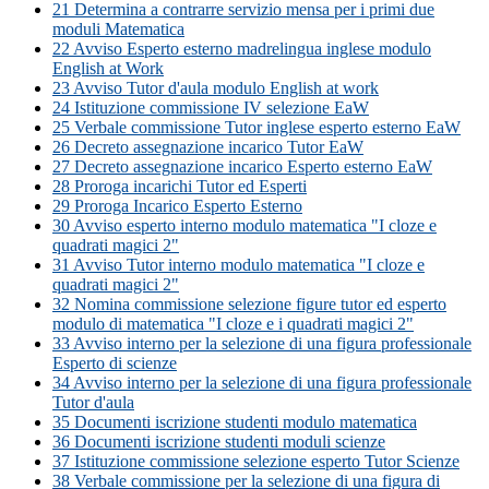
21 Determina a contrarre servizio mensa per i primi due
moduli Matematica
22 Avviso Esperto esterno madrelingua inglese modulo
English at Work
23 Avviso Tutor d'aula modulo English at work
24 Istituzione commissione IV selezione EaW
25 Verbale commissione Tutor inglese esperto esterno EaW
26 Decreto assegnazione incarico Tutor EaW
27 Decreto assegnazione incarico Esperto esterno EaW
28 Proroga incarichi Tutor ed Esperti
29 Proroga Incarico Esperto Esterno
30 Avviso esperto interno modulo matematica "I cloze e
quadrati magici 2"
31 Avviso Tutor interno modulo matematica "I cloze e
quadrati magici 2"
32 Nomina commissione selezione figure tutor ed esperto
modulo di matematica "I cloze e i quadrati magici 2"
33 Avviso interno per la selezione di una figura professionale
Esperto di scienze
34 Avviso interno per la selezione di una figura professionale
Tutor d'aula
35 Documenti iscrizione studenti modulo matematica
36 Documenti iscrizione studenti moduli scienze
37 Istituzione commissione selezione esperto Tutor Scienze
38 Verbale commissione per la selezione di una figura di