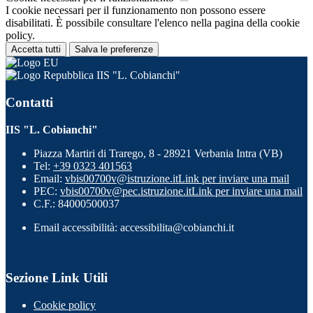
I cookie necessari per il funzionamento non possono essere
disabilitati. È possibile consultare l'elenco nella pagina della cookie
policy.
Accetta tutti
Salva le preferenze
IIS "L. Cobianchi"
Contatti
IIS "L. Cobianchi"
Piazza Martiri di Trarego, 8 - 28921 Verbania Intra (VB)
Tel:
+39 0323 401563
Email:
vbis00700v@istruzione.it
Link per inviare una mail
PEC:
vbis00700v@pec.istruzione.it
Link per inviare una mail
C.F.: 84000500037
Email accessibilità: accessibilita@cobianchi.it
Sezione Link Utili
Cookie policy