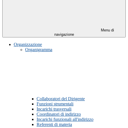
Menu di
navigazione
Organizzazione
Organigramma
Collaboratori del Dirigente
Funzioni strumentali
Incarichi trasversali
Coordinatori di indirizzo
Incarichi funzionali all'indirizzo
Referenti di materia