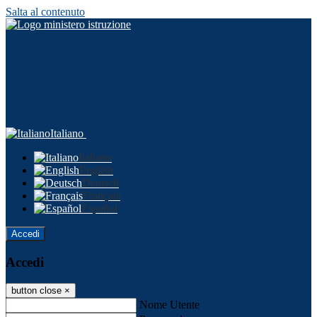
Salta al contenuto
Italiano
Italiano
English
Deutsch
Français
Español
Accedi
Accedi
button close
×
Nome Utente