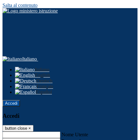
Salta al contenuto
Italiano
Italiano
English
Deutsch
Français
Español
Accedi
Accedi
button close
×
Nome Utente