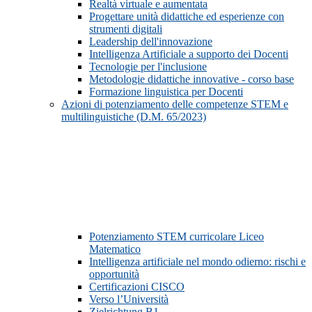
Realtà virtuale e aumentata
Progettare unità didattiche ed esperienze con
strumenti digitali
Leadership dell'innovazione
Intelligenza Artificiale a supporto dei Docenti
Tecnologie per l'inclusione
Metodologie didattiche innovative - corso base
Formazione linguistica per Docenti
Azioni di potenziamento delle competenze STEM e
multilinguistiche (D.M. 65/2023)
Potenziamento STEM curricolare Liceo
Matematico
Intelligenza artificiale nel mondo odierno: rischi e
opportunità
Certificazioni CISCO
Verso l’Università
Zielrichtung B1