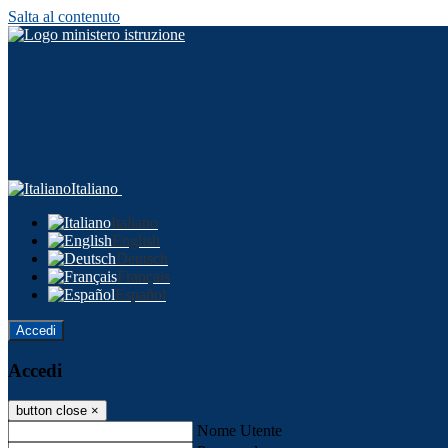
Salta al contenuto
Italiano
Italiano
English
Deutsch
Français
Español
Accedi
Accedi
button close
×
Nome Utente