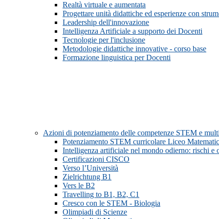
Realtà virtuale e aumentata
Progettare unità didattiche ed esperienze con strume
Leadership dell'innovazione
Intelligenza Artificiale a supporto dei Docenti
Tecnologie per l'inclusione
Metodologie didattiche innovative - corso base
Formazione linguistica per Docenti
Azioni di potenziamento delle competenze STEM e multi
Potenziamento STEM curricolare Liceo Matemati
Intelligenza artificiale nel mondo odierno: rischi e
Certificazioni CISCO
Verso l’Università
Zielrichtung B1
Vers le B2
Travelling to B1, B2, C1
Cresco con le STEM - Biologia
Olimpiadi di Scienze