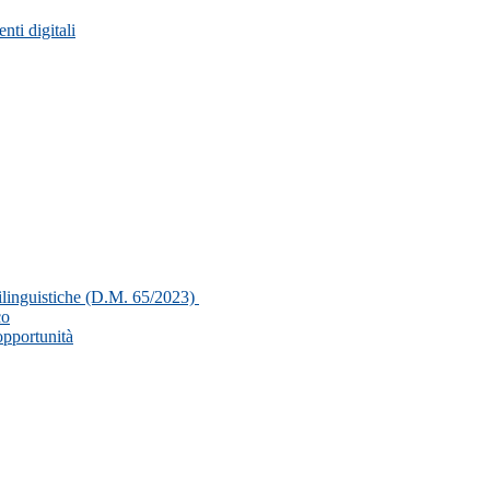
nti digitali
linguistiche (D.M. 65/2023)
co
 opportunità