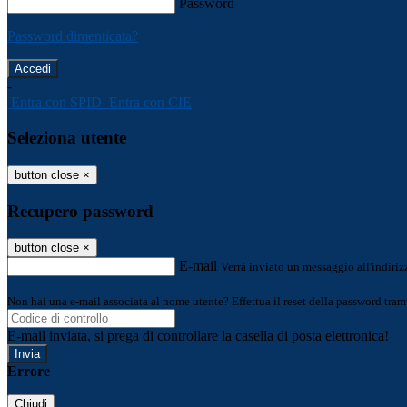
Password
Password dimenticata?
-
Entra con SPID
Entra con CIE
Seleziona utente
button close
×
Recupero password
button close
×
E-mail
Verrà inviato un messaggio all'indirizz
Non hai una e-mail associata al nome utente? Effettua il reset della password tram
E-mail inviata, si prega di controllare la casella di posta elettronica!
Errore
Chiudi