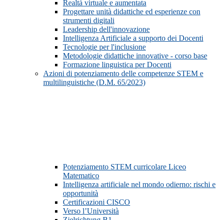
Realtà virtuale e aumentata
Progettare unità didattiche ed esperienze con
strumenti digitali
Leadership dell'innovazione
Intelligenza Artificiale a supporto dei Docenti
Tecnologie per l'inclusione
Metodologie didattiche innovative - corso base
Formazione linguistica per Docenti
Azioni di potenziamento delle competenze STEM e
multilinguistiche (D.M. 65/2023)
Potenziamento STEM curricolare Liceo
Matematico
Intelligenza artificiale nel mondo odierno: rischi e
opportunità
Certificazioni CISCO
Verso l’Università
Zielrichtung B1