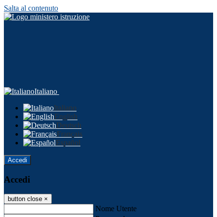
Salta al contenuto
Italiano
Italiano
English
Deutsch
Français
Español
Accedi
Accedi
button close
×
Nome Utente