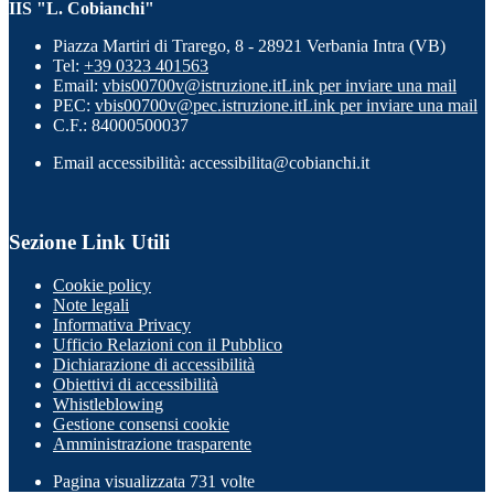
IIS "L. Cobianchi"
Piazza Martiri di Trarego, 8 - 28921 Verbania Intra (VB)
Tel:
+39 0323 401563
Email:
vbis00700v@istruzione.it
Link per inviare una mail
PEC:
vbis00700v@pec.istruzione.it
Link per inviare una mail
C.F.: 84000500037
Email accessibilità: accessibilita@cobianchi.it
Sezione Link Utili
Cookie policy
Note legali
Informativa Privacy
Ufficio Relazioni con il Pubblico
Dichiarazione di accessibilità
Obiettivi di accessibilità
Whistleblowing
Gestione consensi cookie
Amministrazione trasparente
Pagina visualizzata
731
volte