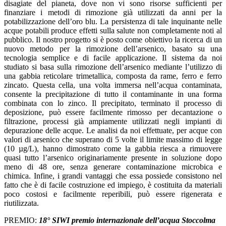
disagiate del pianeta, dove non vi sono risorse sufficienti per
finanziare i metodi di rimozione già utilizzati da anni per la
potabilizzazione dell’oro blu. La persistenza di tale inquinante nelle
acque potabili produce effetti sulla salute non completamente noti al
pubblico. Il nostro progetto si è posto come obiettivo la ricerca di un
nuovo metodo per la rimozione dell’arsenico, basato su una
tecnologia semplice e di facile applicazione. Il sistema da noi
studiato si basa sulla rimozione dell’arsenico mediante l’utilizzo di
una gabbia reticolare trimetallica, composta da rame, ferro e ferro
zincato. Questa cella, una volta immersa nell’acqua contaminata,
consente la precipitazione di tutto il contaminante in una forma
combinata con lo zinco. Il precipitato, terminato il processo di
deposizione, può essere facilmente rimosso per decantazione o
filtrazione, processi già ampiamente utilizzati negli impianti di
depurazione delle acque. Le analisi da noi effettuate, per acque con
valori di arsenico che superano di 5 volte il limite massimo di legge
(10 µg/L), hanno dimostrato come la gabbia riesca a rimuovere
quasi tutto l’arsenico originariamente presente in soluzione dopo
meno di 48 ore, senza generare contaminazione microbica e
chimica. Infine, i grandi vantaggi che essa possiede consistono nel
fatto che è di facile costruzione ed impiego, è costituita da materiali
poco costosi e facilmente reperibili, può essere rigenerata e
riutilizzata.
PREMIO:
18° SIWI
premio internazionale dell’acqua
Stoccolma