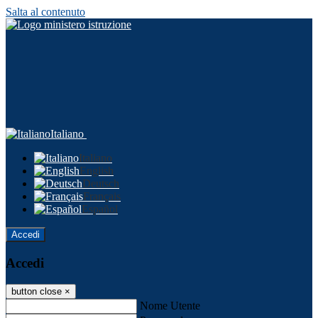
Salta al contenuto
Italiano
Italiano
English
Deutsch
Français
Español
Accedi
Accedi
button close
×
Nome Utente