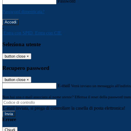
Password
Password dimenticata?
-
Entra con SPID
Entra con CIE
Seleziona utente
button close
×
Recupero password
button close
×
E-mail
Verrà inviato un messaggio all'indirizz
Non hai una e-mail associata al nome utente? Effettua il reset della password tram
E-mail inviata, si prega di controllare la casella di posta elettronica!
Errore
Chiudi