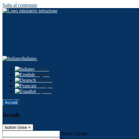
Salta al contenuto
Italiano
Italiano
English
Deutsch
Français
Español
Accedi
Accedi
button close
×
Nome Utente