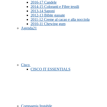
2016-17 Candele
2014-15 Coloranti e Fibre tessili
2013-14 Saponi
2012-13 Bibite gassate
2011-12 Creme al cacao e alla nocciola
2010-11 Chewing gum
Agenda21
Cisco
CISCO IT ESSENTIALS
Compagnia Instabile